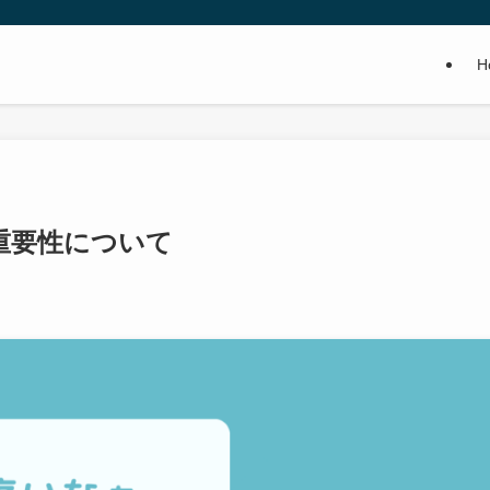
H
重要性について