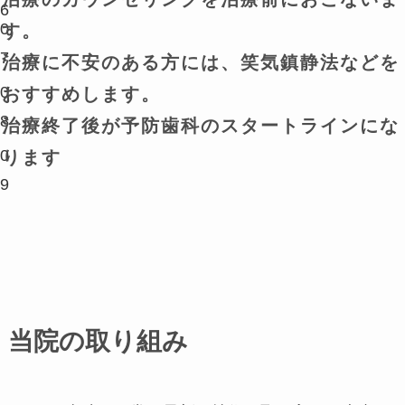
6
0
す。
7
治療に不安のある方には、笑気鎮静法などを
0
おすすめします。
8
治療終了後が予防歯科のスタートラインにな
0
ります
9
当院の取り組み