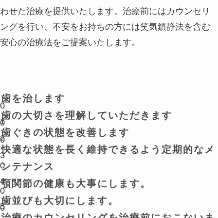
わせた治療を提供いたします。治療前にはカウンセリ
ングを行い、不安をお持ちの方には笑気鎮静法を含む
安心の治療法をご提案いたします。
歯を治します
0
歯の大切さを理解していただきます
1
0
歯ぐきの状態を改善します
2
0
快適な状態を長く維持できるよう定期的なメ
3
0
ンテナンス
4
顎関節の健康も大事にします。
0
歯並びも大切にします。
5
0
治療のカウンセリングを治療前におこないま